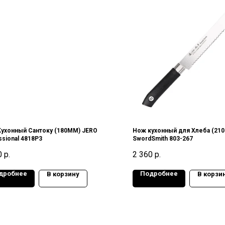
ухонный Сантоку (180ММ) JERO
Нож кухонный для Хлеба (21
ssional 4818P3
SwordSmith 803-267
0
р.
2 360
р.
дробнее
Подробнее
В корзину
В корзи