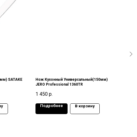
0мм) SATAKE
Нож Кухонный Универсальный(150мм)
Нож 
JERO Professional 1360TR
Japan
Stee
1 450
р.
3 10
Подробнее
По
ну
В корзину