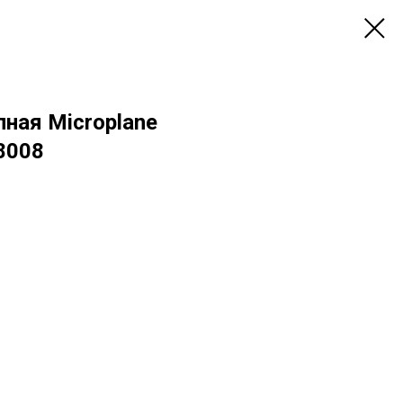
пная Microplane
8008