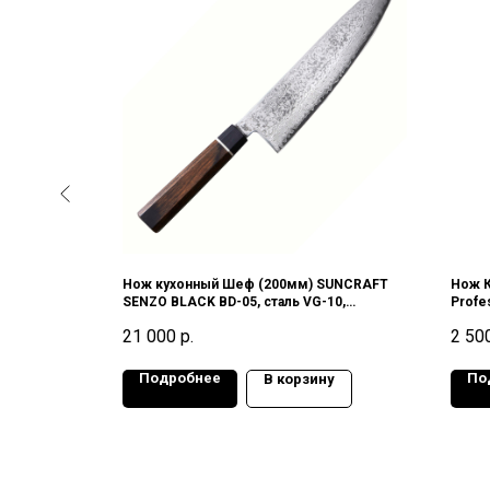
) SATAKE
Нож кухонный Шеф (200мм) SUNCRAFT
Нож К
ь SK-5 Carbon
SENZO BLACK BD-05, сталь VG-10,
Profe
!
дамасская сталь (33 слоя), 61-62HRC,
21 000
р.
2 50
Япония
Подробнее
По
у
В корзину