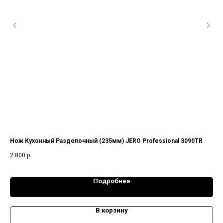
Нож Кухонный Разделочный (235мм) JERO Professional 3090TR
Но
2 800
р.
1 8
Подробнее
В корзину