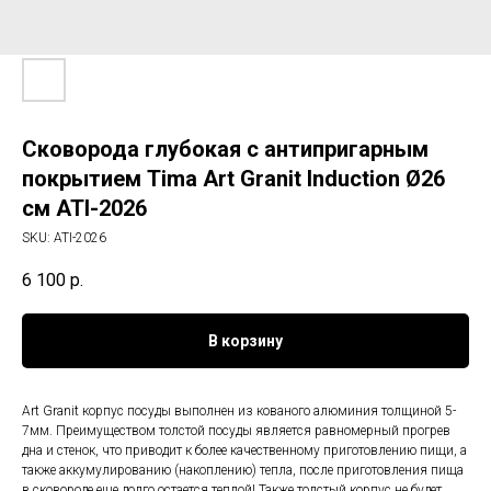
Сковорода глубокая с антипригарным
покрытием Tima Art Granit Induction Ø26
см ATI-2026
SKU:
ATI-2026
6 100
р.
В корзину
Art Granit корпус посуды выполнен из кованого алюминия толщиной 5-
7мм. Преимуществом толстой посуды является равномерный прогрев
дна и стенок, что приводит к более качественному приготовлению пищи, а
также аккумулированию (накоплению) тепла, после приготовления пища
в сковороде еще долго остается теплой! Также толстый корпус не будет