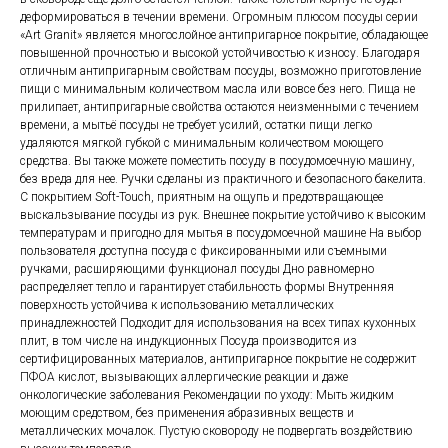
деформироваться в течении времени. Огромным плюсом посуды серии
«Art Granit» является многослойное антипригарное покрытие, обладающее
повышенной прочностью и высокой устойчивостью к износу. Благодаря
отличным антипригарным свойствам посуды, возможно приготовление
пищи с минимальным количеством масла или вовсе без него. Пища не
прилипает, антипригарные свойства остаются неизменными с течением
времени, а мытьё посуды не требует усилий, остатки пищи легко
удаляются мягкой губкой с минимальным количеством моющего
средства. Вы также можете поместить посуду в посудомоечную машину,
без вреда для нее. Ручки сделаны из практичного и безопасного бакелита.
С покрытием Soft-Touch, приятным на ощупь и предотвращающее
выскальзывание посуды из рук. Внешнее покрытие устойчиво к высоким
температурам и пригодно для мытья в посудомоечной машине На выбор
пользователя доступна посуда с фиксированными или съемными
ручками, расширяющими функционал посуды Дно равномерно
распределяет тепло и гарантирует стабильность формы Внутренняя
поверхность устойчива к использованию металлических
принадлежностей Подходит для использования на всех типах кухонных
плит, в том числе на индукционных Посуда производится из
сертифицированных материалов, антипригарное покрытие не содержит
ПФОА кислот, вызывающих аллергические реакции и даже
онкологические заболевания Рекомендации по уходу: Мыть жидким
моющим средством, без применения абразивных веществ и
металлических мочалок. Пустую сковороду не подвергать воздействию