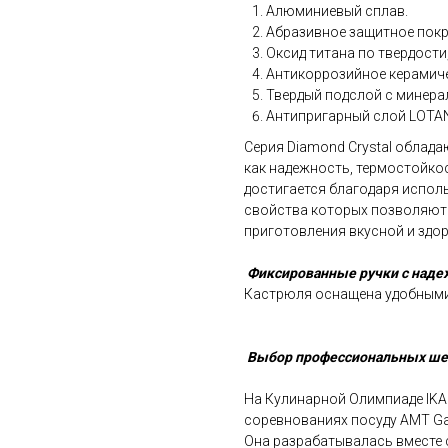
Алюминиевый сплав.
Абразивное защитное покр
Оксид титана по твердости
Антикоррозийное керамиче
Твердый подслой с минера
Антипригарный слой LOTA
Серия Diamond Crystal облада
как надежность, термостойкос
достигается благодаря испол
свойства которых позволяют 
приготовления вкусной и здо
Фиксированные ручки с над
Кастрюля оснащена удобным
Выбор профессиональных ше
На Кулинарной Олимпиаде IKA 
соревнованиях посуду AMT Ga
Она разрабатывалась вместе