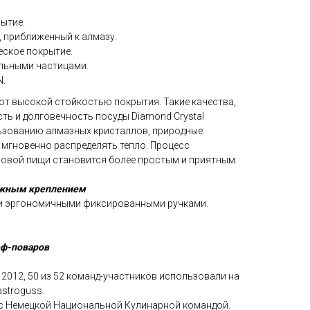
ытие.
, приближенный к алмазу.
ское покрытие.
льными частицами.
N.
ют высокой стойкостью покрытия. Такие качества,
ть и долговечность посуды Diamond Crystal
ьзованию алмазных кристаллов, природные
мгновенно распределять тепло. Процесс
ровой пищи становится более простым и приятным.
ежным креплением
и эргономичными фиксированными ручками.
ф-поваров
2012, 50 из 52 команд-участников использовали на
stroguss.
 с Немецкой Национальной Кулинарной командой.