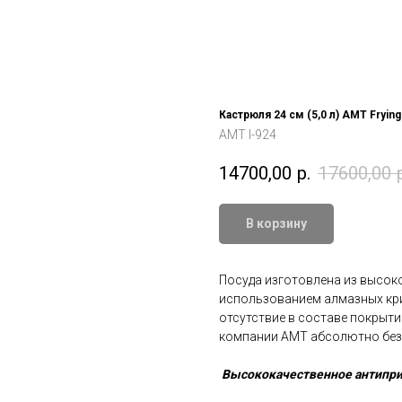
Кастрюля 24 см (5,0 л) AMT Frying
AMT I-924
14700,00
р.
17600,00
В корзину
Посуда изготовлена из высок
использованием алмазных кр
отсутствие в составе покрыт
компании AMT абсолютно безо
Высококачественное антипр