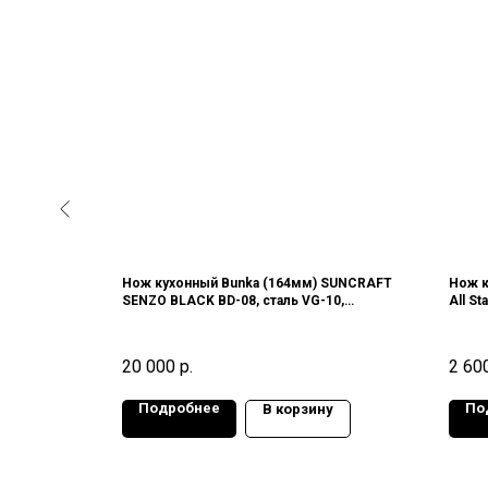
) SATAKE
Нож кухонный Bunka (164мм) SUNCRAFT
Нож к
ь DSR-1K6,
SENZO BLACK BD-08, сталь VG-10,
All St
дамасская сталь (33 слоя), 61-62HRC,
58HRC
Япония
20 000
р.
2 60
Подробнее
По
у
В корзину