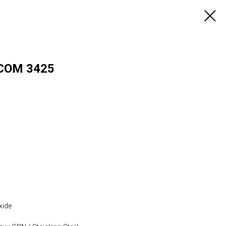
COM 3425
xide