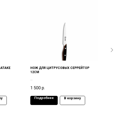
SATAKE
НОЖ ДЛЯ ЦИТРУСОВЫХ СЕРРЕЙТОР
Нож 
12СМ
Stain
58HR
1 500
р.
4 00
Подробнее
По
ну
В корзину