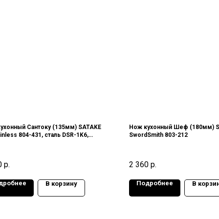
ухонный Сантоку (135мм) SATAKE
Нож кухонный Шеф (180мм) 
ainless 804-431, сталь DSR-1K6,
SwordSmith 803-212
, Япония
0
р.
2 360
р.
дробнее
Подробнее
В корзину
В корзи