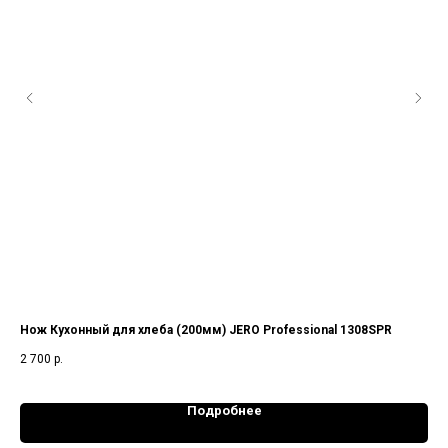
Нож Кухонный для хлеба (200мм) JERO Professional 1308SPR
Но
UNI
2 700
р.
62
12 
Подробнее