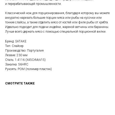
и перерабатывающей промышленности.
Классический нож для порционирования, благодаря которому вы можете
аккуратно нарезать большие порции мяса или рыбы на кусочки или
тонкие слайсы, а также отделить мясо от костей или филе рыбы от хребта.
Идеально подходит для подачи индейки, жареной ветчины или баранины.
Лучше всего держать мясо с помощью специальной порционной вилки.
Бренд: SATAKE
Тип: Слайсер
Производство: Португалия
Лезвие: 230 мм
Сталь: 1.4116 (X45CrMoV15)
Закалка: 56HRC
Рукоять: POM (полимер-пластик)
СМОТРИТЕ ТАКЖЕ