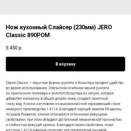
Нож кухонный Слайсер (230мм) JERO
Classic 890POM
5 450
р.
В корзину
Серия Classic — округлые формы рукояти и больстера придают удобство
во время использования. Элегантное сочетание черной рукояти
из практичного полимера и золотого больстера из латуни, которая
добавляет изюминку в общий дизайн ножа, создают приятный
глазу вид. Клинок изготовлен из высококлассной нержавеющей стали
немецкого производства 1.4116. Благодаря хорошей закалке 56 единиц
по шкале Роквелла, клинки отличаются отличными режущими
свойствами, при этом обладают достаточной механической прочностью
и стойкостью режущей кромки. Благодаря своим свойствам, ножи
из стали 1.4116 идеально подходят для предприятий пищевой