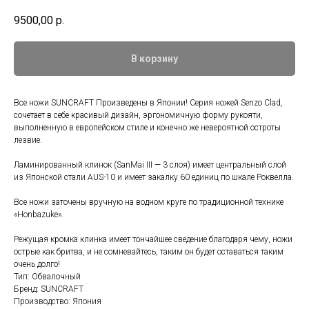
9500,00
р.
В корзину
Все ножи SUNCRAFT Произведены в Японии! Серия ножей Senzo Clad,
сочетает в себе красивый дизайн, эргономичную форму рукояти,
выполненную в европейском стиле и конечно же невероятной остроты
лезвие.
Ламинированный клинок (SanMai III — 3 слоя) имеет центральный слой
из Японской стали AUS-10 и имеет закалку 60 единиц по шкале Роквелла.
Все ножи заточены вручную на водном круге по традиционной технике
«Honbazuke».
Режущая кромка клинка имеет тончайшее сведение благодаря чему, ножи
острые как бритва, и не сомневайтесь, таким он будет оставаться таким
очень долго!
Тип: Обвалочный
Бренд: SUNCRAFT
Производство: Япония