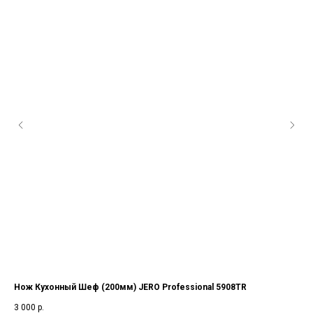
Нож Кухонный Шеф (200мм) JERO Professional 5908TR
Но
Пор
3 000
р.