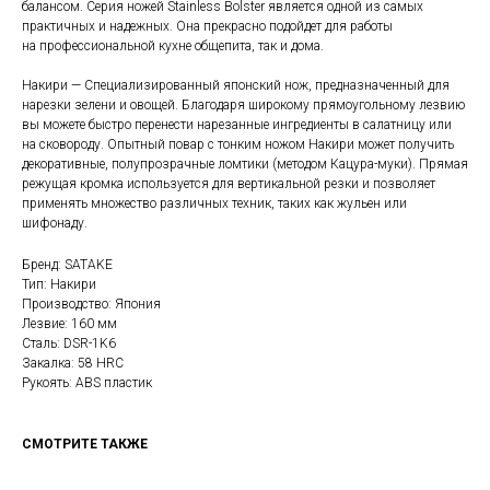
балансом. Серия ножей Stainless Bolster является одной из самых
практичных и надежных. Она прекрасно подойдет для работы
на профессиональной кухне общепита, так и дома.
Накири — Специализированный японский нож, предназначенный для
нарезки зелени и овощей. Благодаря широкому прямоугольному лезвию
вы можете быстро перенести нарезанные ингредиенты в салатницу или
на сковороду. Опытный повар с тонким ножом Накири может получить
декоративные, полупрозрачные ломтики (методом Кацура-муки). Прямая
режущая кромка используется для вертикальной резки и позволяет
применять множество различных техник, таких как жульен или
шифонаду.
Бренд: SATAKE
Тип: Накири
Производство: Япония
Лезвие: 160 мм
Сталь: DSR-1K6
Закалка: 58 HRC
Рукоять: ABS пластик
СМОТРИТЕ ТАКЖЕ