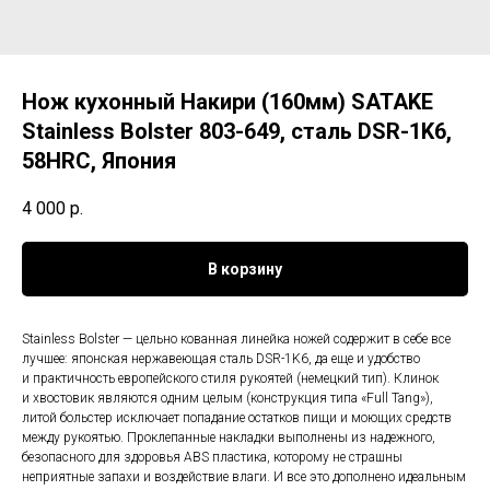
Нож кухонный Накири (160мм) SATAKE
Stainless Bolster 803-649, сталь DSR-1K6,
58HRC, Япония
4 000
р.
В корзину
Stainless Bolster — цельно кованная линейка ножей содержит в себе все
лучшее: японская нержавеющая сталь DSR-1K6, да еще и удобство
и практичность европейского стиля рукоятей (немецкий тип). Клинок
и хвостовик являются одним целым (конструкция типа «Full Tang»),
литой больстер исключает попадание остатков пищи и моющих средств
между рукоятью. Проклепанные накладки выполнены из надежного,
безопасного для здоровья ABS пластика, которому не страшны
неприятные запахи и воздействие влаги. И все это дополнено идеальным