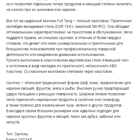
но и позволяет отдельным типам продуктов в меньшей степени налипать
на клинок при их шинковке или нарезке.
Все тот же надежный монтаж Full Tang — полный хвостовик. Практичная
молибден-ванадиевая сталь (DSR 1K6 с закалкой 58HRC). Она обладает
оптимальными характеристиками: не прихотлива в обслуживании, легко
поддается правке, не слишком хрупкая, в отличие от более твердых
сплавов, что делает эти ножи универсальными и практичными для
большинства пользователей при профессиональноq поварской
деятельности или ежедневном домашнем использовании.
Рукоять выполнена в классическом европейском стеле «Немецкий тип»
и исполнена в виде накладок из практичного, нетоксичного ABS
пластика. Со сквозным монтажом клепками через хвостовик.
Сантоку — японская традиционная форма Шеф ножа, предназначен для
нарезки овощей, фруктов, мяса и рыбы. Высокая ручка предотвращает
удары пальцами о режущую поверхность. Широкое лезвие позволяет
легко переносить нарезанные продукты в салатник или сковороду,
а также полезно для измельчения лука, зелени и других продуктов.
Благодаря своим большим размерам нож идеально подходит для
нарезки крупных фруктов и овощей, таких как арбуз, кабачки или
капуста.
Тип: Сантоку
Бренд: SATAKE