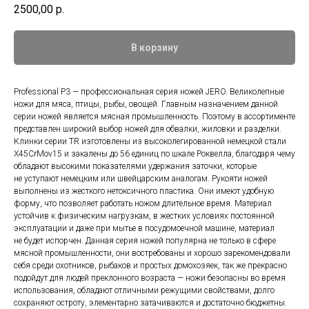
2500,00
р.
В корзину
Professional P3 — профессиональная серия ножей JERO. Великолепные
ножи для мяса, птицы, рыбы, овощей. Главным назначением данной
серии ножей является мясная промышленность. Поэтому в ассортименте
представлен широкий выбор ножей для обвалки, жиловки и разделки.
Клинки серии TR изготовлены из высоколегированной немецкой стали
X45CrMov15 и закалены до 56 единиц по шкале Роквелла, благодаря чему
обладают высокими показателями удержания заточки, которые
не уступают немецким или швейцарским аналогам. Рукояти ножей
выполнены из жесткого нетоксичного пластика. Они имеют удобную
форму, что позволяет работать ножом длительное время. Материал
устойчив к физическим нагрузкам, в жестких условиях постоянной
эксплуатации и даже при мытье в посудомоечной машине, материал
не будет испорчен. Данная серия ножей популярна не только в сфере
мясной промышленности, они востребованы и хорошо зарекомендовали
себя среди охотников, рыбаков и простых домохозяек, так же прекрасно
подойдут для людей преклонного возраста — ножи безопасны во время
использования, обладают отличными режущими свойствами, долго
сохраняют остроту, элементарно затачиваются и достаточно бюджетны.