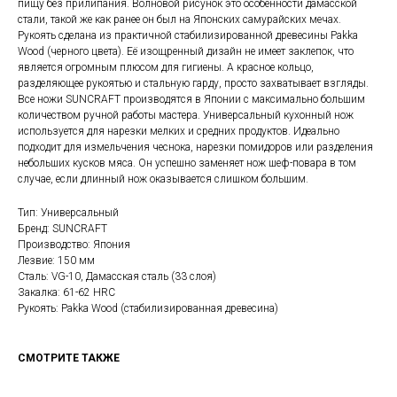
пищу без прилипания. Волновой рисунок это особенности дамасской
стали, такой же как ранее он был на Японских самурайских мечах.
Рукоять сделана из практичной стабилизированной древесины Pakka
Wood (черного цвета). Её изощренный дизайн не имеет заклепок, что
является огромным плюсом для гигиены. А красное кольцо,
разделяющее рукоятью и стальную гарду, просто захватывает взгляды.
Все ножи SUNCRAFT производятся в Японии с максимально большим
количеством ручной работы мастера. Универсальный кухонный нож
используется для нарезки мелких и средних продуктов. Идеально
подходит для измельчения чеснока, нарезки помидоров или разделения
небольших кусков мяса. Он успешно заменяет нож шеф-повара в том
случае, если длинный нож оказывается слишком большим.
Тип: Универсальный
Бренд: SUNCRAFT
Производство: Япония
Лезвие: 150 мм
Сталь: VG-10, Дамасская сталь (33 слоя)
Закалка: 61-62 HRC
Рукоять: Pakka Wood (стабилизированная древесина)
СМОТРИТЕ ТАКЖЕ