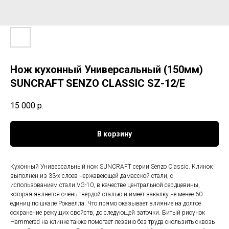
Нож кухонный Универсальный (150мм)
SUNCRAFT SENZO CLASSIC SZ-12/E
15 000
р.
В корзину
Кухонный Универсальный нож SUNCRAFT серии Senzo Classic. Клинок
выполнен из 33-х слоев нержавеющей дамасской стали, с
использованием стали VG-10, в качестве центральной сердцевины,
которая является очень твердой сталью и имеет закалку не менее 60
единиц по шкале Роквелла. Что прямо оказывает влияние на долгое
сохранение режущих свойств, до следующей заточки. Битый рисунок
Hammered на клинке также помогает лезвию без труда скользить сквозь