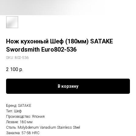
Нож кухонный Шеф (180мм) SATAKE
Swordsmith Euro802-536
SKU:
802-536
2 100
р.
В корзину
Бренд: SATAKE
Тип: Шеф
Производство: Япония
Лезвие: 180 мм
Сталь: Molybdenum Vanadium Stainless Steel
Закалка: 57-58 HRC