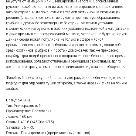
не уступают немецким или швейцарским аналогам. Эргономичные
рукояти ножей выполнены из жесткого полипропилена с практичным,
антибактериальным покрытием из термопластичной не скользящей
резины, (специальное покрытие рукояти препятствует образованию
грибков и других болезнетворных бактерий. Материал устойчив
к физическим нагрузкам, в жестких условиях постоянной эксплуатации
и даже при мытье в посудомоечной машине, материал не будет испорчен.
Данная серия ножей популярна не только в сфере мясной
промышленности, они востребованы и хорошо зарекомендовали себя
среди охотников, рыбаков и простых домохозяек, так же прекрасно
подойдут для людей преклонного возраста — ножи безопасны во время
использования, обладают отличными режущими свойствами, долго
сохраняют остроту, элементарно затачиваются и достаточно бюджетны.
Филейный нож это лучший вариант для разделки рыбы — он идеально
подходит для отделения тушки от хребта, а также нарезки филе на тонкие
слайсы.
Бренд: SATAKE
Тип: Универсальный
Производство: Португалия
Лезвие: 180 мм
Сталь: 1.4116 (X45CrMoV15)
Закалка: 56 HRC
Рукоять: Полипропилен (прорезиненный пластик)