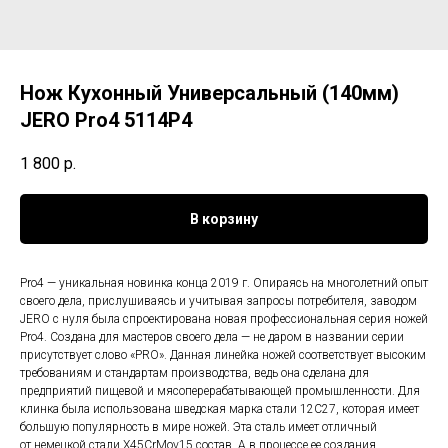
Нож Кухонный Универсальный (140мм)
JERO Pro4 5114P4
1 800
р.
В корзину
Pro4 — уникальная новинка конца 2019 г. Опираясь на многолетний опыт
своего дела, прислушиваясь и учитывая запросы потребителя, заводом
JERO c нуля была спроектирована новая профессиональная серия ножей
Pro4. Создана для мастеров своего дела — не даром в названии серии
присутствует слово «PRO». Данная линейка ножей соответствует высоким
требованиям и стандартам производства, ведь она сделана для
предприятий пищевой и мясоперерабатывающей промышленности. Для
клинка была использована шведская марка стали 12C27, которая имеет
большую популярность в мире ножей. Эта сталь имеет отличный
от немецкой стали X45CrMov15 состав. А в процессе ее создания