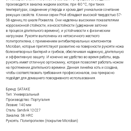
производится закалка жидким азотом, при -80 °C, при таких
температурах, соединение углерода и хрома дает уникальное сочетание
режущих свойств. Клинки серии Pro4 обладают высокой твердостью 57-
58 единиц по шкале Роквелла. Они наделены высокими показателями
коррозионной стойкости, износостойкости (удержание заточки
в процессе длительного времени), и устойчивости к физическим
нагрузкам. Рукояти выполнены из нетоксичного жесткого
полипропилена, с применением антибактериальных компонентов
Microban, которые препятствуют развитию на поверхности рукояти ножа
болезнетворных бактерий и грибков, обеспечивая надежную, длительную
и эффективную защиту. И конечно же удобство во время работы, ведь
рукоять имеет отличную эргономику, которая позволяет работать ножом
на протяжении длительного времени. Данная линейка хоть и создана,
чтобы соответствовать требования профессионалов, она прекрасно
подойдет для домашнего повседневного использования.
Бренд: SATAKE
Тип: Универсальный
Производство: Португалия
Лезвие: 140 мм
Сталь: Sandvik 12C27
Закалка: 58 HRC
Рукоять: Полипропилен (покрытие Microban)