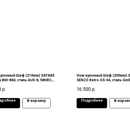
кухонный Шеф (210мм) SATAKE
Нож кухонный Шеф (200мм)
a 800-860, сталь AUS-8, 58HRC,
SENZO Retro GS-04, сталь GinSa
ия
SanMai III (3 слоя), 60HRC, Яп
0
р.
16 500
р.
дробнее
Подробнее
В корзину
В корзи