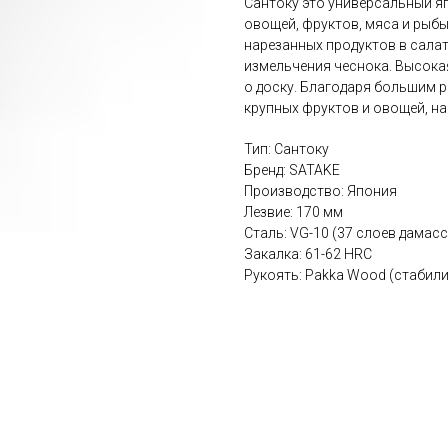
Сантоку это универсальный я
овощей, фруктов, мяса и рыб
нарезанных продуктов в салат
измельчения чеснока. Высока
о доску. Благодаря большим 
крупных фруктов и овощей, на
Тип: Сантоку
Бренд: SATAKE
Производство: Япония
Лезвие: 170 мм
Сталь: VG-10 (37 слоев дамас
Закалка: 61-62 HRC
Рукоять: Pakka Wood (стабил