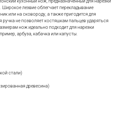
понский кухонный нож, предназначенный для нарезки
ы. Широкое лезвие облегчает перекладывание
ник или на сковороду, а также пригодится для
я ручка не позволяет костяшкам пальцев ударяться
размерам нож идеально подходит для нарезки
пример, арбуза, кабачка или капусты.
ской стали)
изированная древесина)