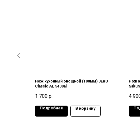
) SATAKE
Нож кухонный овощной (100мм) JERO
Нож 
-1K6,
Classic AL 5400al
Sakur
Япон
1 700
р.
4 90
Подробнее
По
у
В корзину