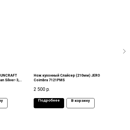
 SUNCRAFT
Нож кухонный Слайсер (210мм) JERO
Нож 
n Silver-3,
Coimbra 7121PMS
All S
ония
58HR
2 500
р.
2 10
Подробнее
По
ну
В корзину