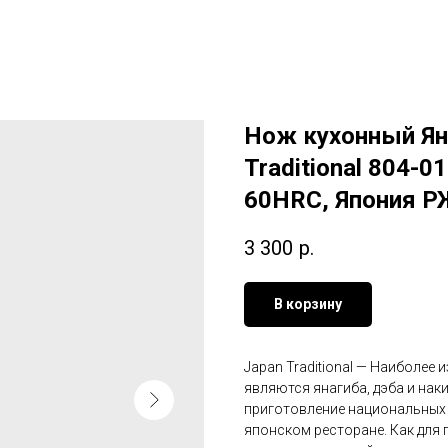
Нож кухонный Ян
Traditional 804-01
60HRC, Япония Р
3 300
р.
В корзину
Japan Traditional — Наиболе
являются янагиба, дэба и нак
приготовление национальных 
японском ресторане. Как для