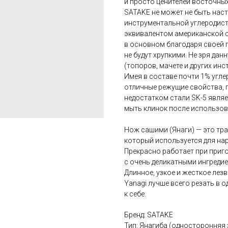
и просто ценителей восточных
SATAKE не может не быть нас
инструментальной углеродисто
эквивалентом американской ст
в основном благодаря своей п
не будут хрупкими. Не зря да
(топоров, мачете и других ин
Имея в составе почти 1% углер
отличные режущие свойства, п
недостатком стали SK-5 являе
мыть клинок после использова
Нож сашими (Янаги) — это тр
который используется для на
Прекрасно работает при приго
с очень деликатными ингредие
Длинное, узкое и жесткое лез
Yanagi лучше всего резать в
к себе.
Бренд: SATAKE
Тип: Янагиба (односторонняя 