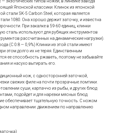
 — экзотических типов ножей, в линейке завода
тоящей Японской классики. Клинок из японской
й стали SK-5 Carbon Steel, которая является
али 1080. Она хорошо держит заточку, и известна
рочности. При закалке в 59-60 единиц, клинки
нную сталь используют для рубящих инструментов
струментов рассчитанных на динамические нагрузки).
ода (C 0.8 — 0,9%) Клинки из этой стали имеют
ри этом долго их не теряя. Единственным
тся ее способность ржаветь, поэтому не забывайте
ния и насухо вытирать его.
адиционный нож, с односторонней заточкой,
резки свежих филе на почти прозрачные ломтики.
товлении суши, карпаччо из рыбы, и других блюд
нтами, подойдет и для нарезки мясных блюд.
вие обеспечивает тщательную точность. С ножом
 одном направлении: движением по направлению
заточка)