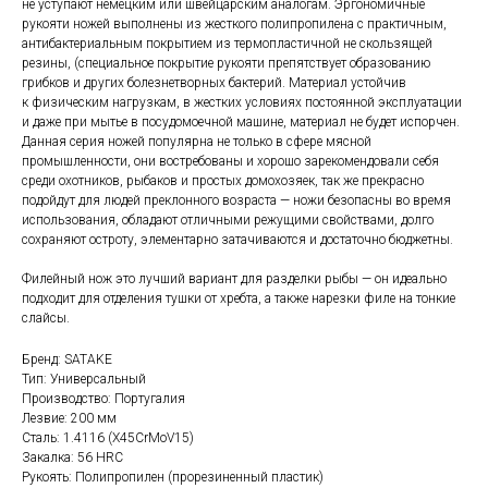
не уступают немецким или швейцарским аналогам. Эргономичные
рукояти ножей выполнены из жесткого полипропилена с практичным,
антибактериальным покрытием из термопластичной не скользящей
резины, (специальное покрытие рукояти препятствует образованию
грибков и других болезнетворных бактерий. Материал устойчив
к физическим нагрузкам, в жестких условиях постоянной эксплуатации
и даже при мытье в посудомоечной машине, материал не будет испорчен.
Данная серия ножей популярна не только в сфере мясной
промышленности, они востребованы и хорошо зарекомендовали себя
среди охотников, рыбаков и простых домохозяек, так же прекрасно
подойдут для людей преклонного возраста — ножи безопасны во время
использования, обладают отличными режущими свойствами, долго
сохраняют остроту, элементарно затачиваются и достаточно бюджетны.
Филейный нож это лучший вариант для разделки рыбы — он идеально
подходит для отделения тушки от хребта, а также нарезки филе на тонкие
слайсы.
Бренд: SATAKE
Тип: Универсальный
Производство: Португалия
Лезвие: 200 мм
Сталь: 1.4116 (X45CrMoV15)
Закалка: 56 HRC
Рукоять: Полипропилен (прорезиненный пластик)