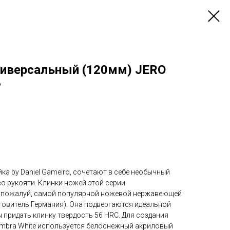
иверсальный (120мм) JERO
P
ка by Daniel Gameiro, сочетают в себе необычный
во рукояти. Клинки ножей этой серии
, пожалуй, самой популярной ножевой нержавеющей
готовитель Германия). Она подвергаются идеальной
 придать клинку твердость 56 HRC. Для создания
oimbra White используется белоснежный акриловый