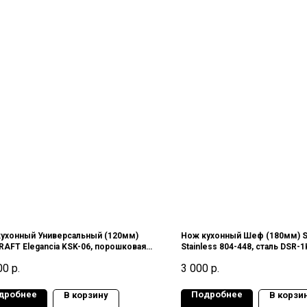
ухонный Универсальный (120мм)
Нож кухонный Шеф (180мм) S
AFT Elegancia KSK-06, порошковая
Stainless 804-448, сталь DSR-1
SG-2, SanMai III (3 слоя), 63-64HRC,
Япония
00
р.
3 000
р.
ия
дробнее
Подробнее
В корзину
В корзи