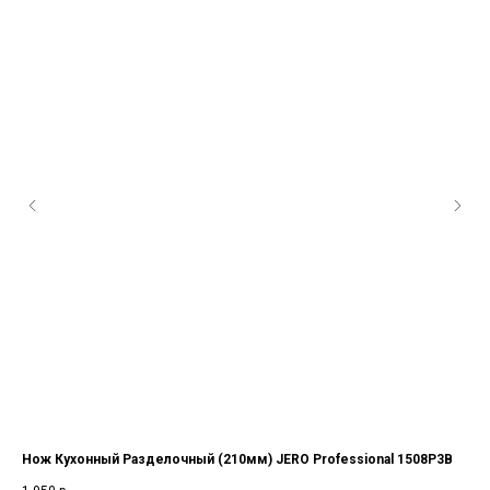
Нож Кухонный Разделочный (210мм) JERO Professional 1508P3B
Но
ста