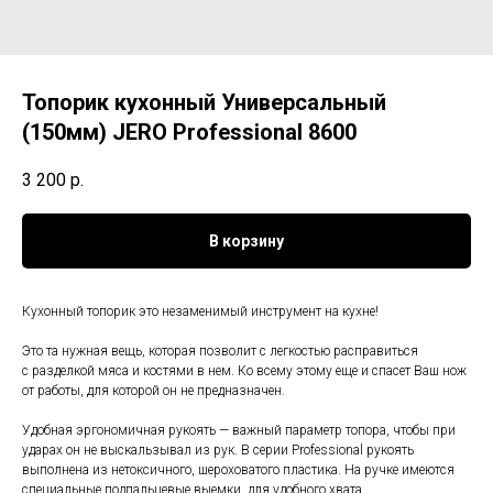
Топорик кухонный Универсальный
(150мм) JERO Professional 8600
3 200
р.
В корзину
Кухонный топорик это незаменимый инструмент на кухне!
Это та нужная вещь, которая позволит с легкостью расправиться
с разделкой мяса и костями в нем. Ко всему этому еще и спасет Ваш нож
от работы, для которой он не предназначен.
Удобная эргономичная рукоять — важный параметр топора, чтобы при
ударах он не выскальзывал из рук. В серии Professional рукоять
выполнена из нетоксичного, шероховатого пластика. На ручке имеются
специальные подпальцевые выемки, для удобного хвата.