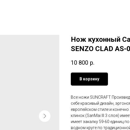
Нож кухонный С
SENZO CLAD AS-0
10 800
р.
В корзину
Все ножи SUNCRAFT Произведен
себе красивый дизайн, эргон
европейском стиле и конечно
клинок (SanMai III 3 слоя) им
имеет закалку 59-60 единиц п
водном круге по традиционной