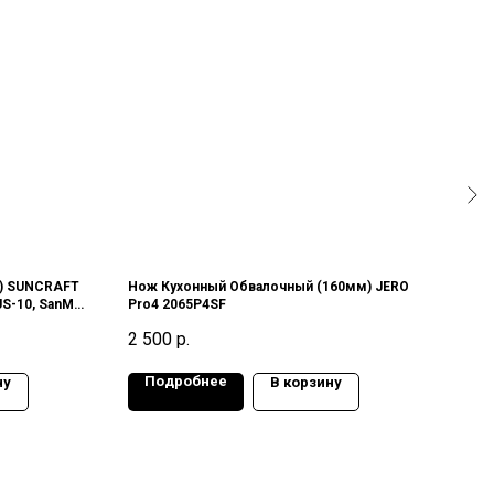
м) SUNCRAFT
Нож Кухонный Обвалочный (160мм) JERO
Нож 
S-10, SanMai
Pro4 2065P4SF
SUNC
сталь
2 500
р.
16 
61-6
Подробнее
По
ну
В корзину