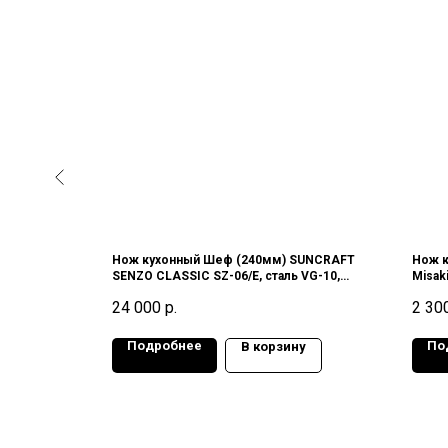
 (150мм)
Нож кухонный Шеф (240мм) SUNCRAFT
Нож к
gon TO-02,
SENZO CLASSIC SZ-06/E, сталь VG-10,
Misak
67 слоев),
дамасская сталь (33 слоя), 61-62HRC,
Япон
24 000
р.
2 30
Япония
Подробнее
По
у
В корзину