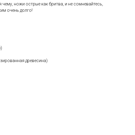
 чему, ножи острые как бритва, и не сомневайтесь,
ким очень долго!
я)
изированная древесина)