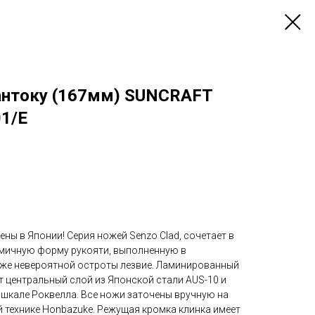
антоку (167мм) SUNCRAFT
1/E
ы в Японии! Серия ножей Senzo Clad, сочетает в
омичную форму рукояти, выполненную в
 же невероятной остроты лезвие. Ламинированный
еет центральный слой из Японской стали AUS-10 и
о шкале Роквелла. Все ножи заточены вручную на
 технике Honbazuke. Режущая кромка клинка имеет