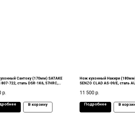
ухонный Сантоку (170мм) SATAKE
Нож кухонный Накири (180м
i 807-722, сталь DSR-1K6, 57HRC,
SENZO CLAD AS-09/E, сталь AU
ия
III (3 слоя), 60HRC, Япония
0
р.
11 500
р.
дробнее
Подробнее
В корзину
В корзи