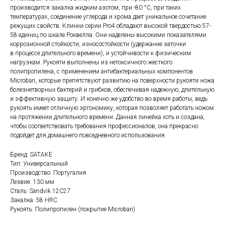
производится закалка жидким азотом, при -80 °C, при таких
температурах, соединение углерода и хрома дает уникальное сочетание
режущих свойств. Клинки серии Pro4 обладают высокой твердостью 57-
58 единиц по шкале Роквелла. Они наделены высокими показателями
коррозионной стойкости, износостойкости (удержание заточки
в процессе длительного времени), и устойчивости к физическим
нагрузкам. Рукояти выполнены из нетоксичного жесткого
полипропилена, с применением антибактериальных компонентов
Microban, которые препятствуют развитию на поверхности рукояти ножа
болезнетворных бактерий и грибков, обеспечивая надежную, длительную
и эффективную защиту. И конечно же удобство во время работы, ведь
рукоять имеет отличную эргономику, которая позволяет работать ножом
на протяжении длительного времени. Данная линейка хоть и создана,
чтобы соответствовать требования профессионалов, она прекрасно
подойдет для домашнего повседневного использования.
Бренд: SATAKE
Тип: Универсальный
Производство: Португалия
Лезвие: 130 мм
Сталь: Sandvik 12C27
Закалка: 58 HRC
Рукоять: Полипропилен (покрытие Microban)