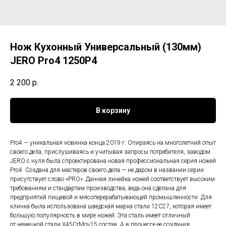
Нож Кухонный Универсальный (130мм)
JERO Pro4 1250P4
2 200
р.
В корзину
Pro4 — уникальная новинка конца 2019 г. Опираясь на многолетний опыт
своего дела, прислушиваясь и учитывая запросы потребителя, заводом
JERO c нуля была спроектирована новая профессиональная серия ножей
Pro4. Создана для мастеров своего дела — не даром в названии серии
присутствует слово «PRO». Данная линейка ножей соответствует высоким
требованиям и стандартам производства, ведь она сделана для
предприятий пищевой и мясоперерабатывающей промышленности. Для
клинка была использована шведская марка стали 12C27, которая имеет
большую популярность в мире ножей. Эта сталь имеет отличный
от немецкой стали X45CrMov15 состав. А в процессе ее создания