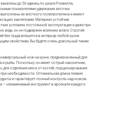
закалены до 56 единиц по шкале Роквелла,
окими показателями удержания заточки.
 выполнены из жесткого полипропилена и имеют
ксацию заклепками. Материал устойчив
стких условиях постоянной эксплуатации и даже при
е, ведь он не подвержен влиянию влаги. Строгий
ей без труда впишется в интерьер любой кухни.
ущим свойствам, Вы будете очень довольный таким
ниверсальный нож на кухне, предназначенный для
а и рыбы. Поскольку он имеет острый наконечник,
ь для отделения мяса от костей, порционирования
 при необходимости. Оптимальная длина лезвия
одукты и гарантирует полный контроль над ножом.
а — незаменимый инструмент в арсенале каждого