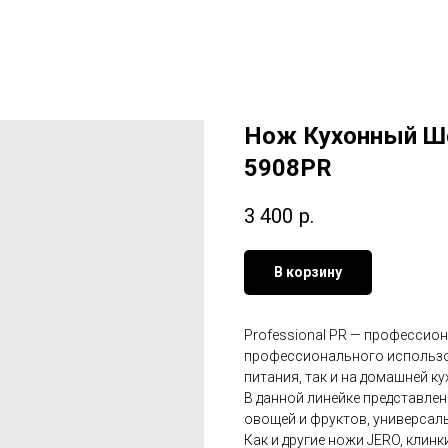
Нож Кухонный Ше
5908PR
3 400
р.
В корзину
Professional PR — профессион
профессионального использов
питания, так и на домашней к
В данной линейке представле
овощей и фруктов, универсаль
Как и другие ножи JERO, клин