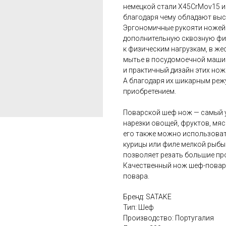
немецкой стали X45CrMov15 и 
благодаря чему обладают выс
Эргономичные рукояти ножей
дополнительную сквозную фи
к физическим нагрузкам, в же
мытье в посудомоечной машин
и практичный дизайн этих нож
А благодаря их шикарным реж
приобретением.
Поварской шеф нож — самый у
нарезки овощей, фруктов, мяс
его также можно использоват
курицы или филе мелкой рыбы
позволяет резать большие пр
Качественный нож шеф-повар
повара.
Бренд: SATAKE
Тип: Шеф
Производство: Португалия