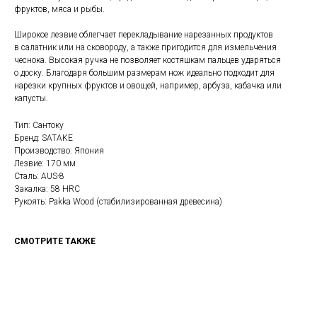
фруктов, мяса и рыбы.
Широкое лезвие облегчает перекладывание нарезанных продуктов
в салатник или на сковороду, а также пригодится для измельчения
чеснока. Высокая ручка не позволяет костяшкам пальцев ударяться
о доску. Благодаря большим размерам нож идеально подходит для
нарезки крупных фруктов и овощей, например, арбуза, кабачка или
капусты.
Тип: Сантоку
Бренд: SATAKE
Производство: Япония
Лезвие: 170 мм
Сталь: AUS-8
Закалка: 58 HRC
Рукоять: Pakka Wood (стабилизированная древесина)
СМОТРИТЕ ТАКЖЕ