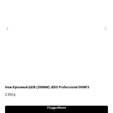
Нож Кухонный ШЕФ (200ММ) JERO Professional 5908P3
Нож
ста
2 250
р.
4 0
Подробнее