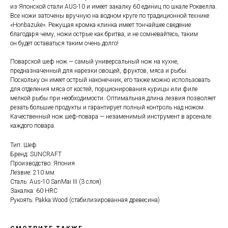
из Японской стали AUS-10 и имеет закалку 60 единиц по шкале Роквелла.
Все ножи заточены вручную на водном круге по традиционной технике
«Honbazuke». Режущая кромка клинка имеет тончайшее сведение
благодаря чему, ножи острые как бритва, и не сомневайтесь, таким
он будет оставаться таким очень долго!
Поварской шеф нож — самый универсальный нож на кухне,
предназначенный для нарезки овощей, фруктов, мяса и рыбы.
Поскольку он имеет острый наконечник, его также можно использовать
для отделения мяса от костей, порционирования курицы или филе
мелкой рыбы при необходимости. Оптимальная длина лезвия позволяет
резать большие продукты и гарантирует полный контроль над ножом.
Качественный нож шеф-повара — незаменимый инструмент в арсенале
каждого повара.
Тип: Шеф
Бренд: SUNCRAFT
Производство: Япония
Лезвие: 210 мм
Сталь: Aus-10 SanMai III (3 слоя)
Закалка: 60 HRC
Рукоять: Pakka Wood (стабилизированная древесина)