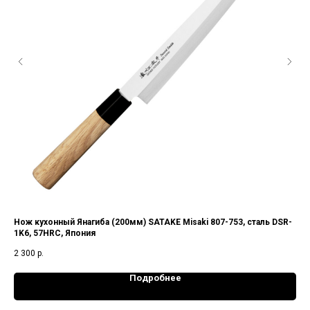
Нож кухонный Янагиба (200мм) SATAKE Misaki 807-753, сталь DSR-
Но
1K6, 57HRC, Япония
пор
2 300
р.
25 
Подробнее