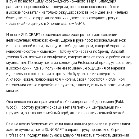
в руку по-настоящему кровожадного ножевого зверя! Благодаря
развитию порошковой металлургии, этот сплав показывает более
высокие показатели не только режущих свойств, но и дает значительно
более длительное удержание заточки, даже превосходящее другую
чрезвычайно ценную в Японии сталь — VG-10.
И вновь SUNCRAFT показывает свое мастерство в изготовлении
великолепных японских ножей. Держа в руке профессиональный нож
из порошковой стали, вы ощутите себя дирижером, который управляет
невероятно острым смычком. Потому что нарезка по бренду Suncraft
должна быть похожа на симфонию, которую играют хорошо работающие
музыканты. Поэтому ножи из коллекции Professional приведут вас в мир
высокой кухни, где вы получите незабываемые ощущения от нарезки
и длительного сохранения остроты. Но будьте с ними аккуратны!
А классическая, полюбившаяся многим, своей простотой и отличной
эргономичностью европейская рукоять, станет идеальным решением для
многих.
Она выполнена из практичной стабилизированной древесины (Pakka
Wood). Простоту рукояти скрашивает элегантный центральный пин
в рукояти, он словно семейный герб, является отличительной чертой.
Вам не нужно беспокоиться, если ваши навыки резки все еще оставляют
желать лучшего, ножи SUNCRAFT направят руку правильно. Серия
Professional подарят вам сумасшедшую плавность и точность движений