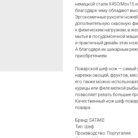
немецкой стали X45CrMov15 и 
благодаря чему обладают выс
Эргономичные рукояти ножей
дополнительную сквозную фи
к физическим нагрузкам, в же
мытье в посудомоечной машин
и практичный дизайн этих нож
А благодаря их шикарным реж
приобретением.
Поварской шеф нож — самый у
нарезки овощей, фруктов, мяс
его также можно использоват
курицы или филе мелкой рыбы
позволяет резать большие пр
Качественный нож шеф-повар
повара.
Бренд: SATAKE
Тип: Шеф
Производство: Португалия