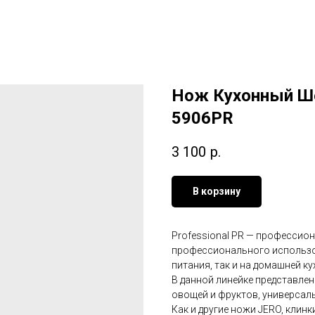
Нож Кухонный Ше
5906PR
3 100
р.
В корзину
Professional PR — профессион
профессионального использов
питания, так и на домашней к
В данной линейке представле
овощей и фруктов, универсаль
Как и другие ножи JERO, клин