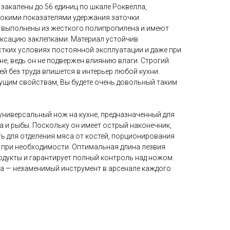
закалены до 56 единиц по шкале Роквелла,
окими показателями удержания заточки.
 выполнены из жесткого полипропилена и имеют
ксацию заклепками. Материал устойчив
стких условиях постоянной эксплуатации и даже при
е, ведь он не подвержен влиянию влаги. Строгий
ей без труда впишется в интерьер любой кухни.
ущим свойствам, Вы будете очень довольный таким
ниверсальный нож на кухне, предназначенный для
а и рыбы. Поскольку он имеет острый наконечник,
ь для отделения мяса от костей, порционирования
 при необходимости. Оптимальная длина лезвия
одукты и гарантирует полный контроль над ножом.
а — незаменимый инструмент в арсенале каждого