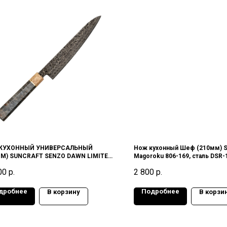
КУХОННЫЙ УНИВЕРСАЛЬНЫЙ
Нож кухонный Шеф (210мм) 
ММ) SUNCRAFT SENZO DAWN LIMITED
Magoroku 806-169, сталь DSR-
ON LE23-P
Япония
00
р.
2 800
р.
дробнее
Подробнее
В корзину
В корзи