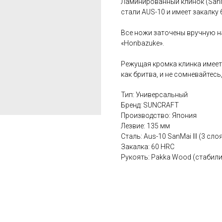
Ламинированный клинок (SanMa
стали AUS-10 и имеет закалку 
Все ножи заточены вручную н
«Honbazuke».
Режущая кромка клинка имеет
как бритва, и не сомневайтесь
Тип: Универсальный
Бренд: SUNCRAFT
Производство: Япония
Лезвие: 135 мм
Сталь: Aus-10 SanMai III (3 сло
Закалка: 60 HRC
Рукоять: Pakka Wood (стабил