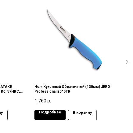
SATAKE
Нож Кухонный Обвалочный (130мм) JERO
Нож 
1K6, 57HRC,
Professional 2045TR
Profe
1 760
р.
2 30
Подробнее
По
ну
В корзину