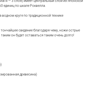
i III — 3 слоя) имеет центральный слой из Японской
60 единиц по шкале Роквелла.
а водном круге по традиционной технике
 тончайшее сведение благодаря чему, ножи острые
, таким он будет оставаться таким очень долго!
я)
изированная древесина)