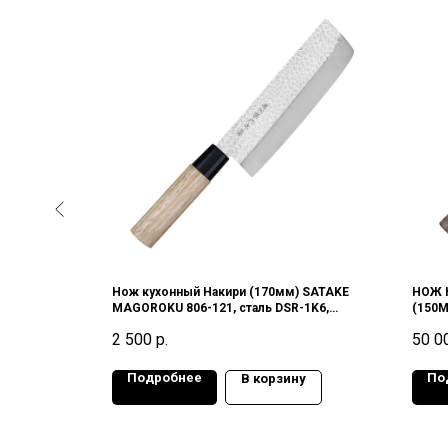
мм) JERO
Нож кухонный Накири (170мм) SATAKE
НОЖ 
MAGOROKU 806-121, сталь DSR-1K6,
(150
57HRC, Япония
EDITI
2 500
р.
50 0
Подробнее
По
у
В корзину