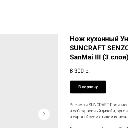
Нож кухонный Ун
SUNCRAFT SENZO 
SanMai III (3 сло
8 300
р.
В корзину
Все ножи SUNCRAFT Произведе
в себе красивый дизайн, эрг
в европейском стиле и конечн