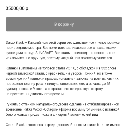
35000,00
р.
В корзину
Senzo Black — Каждый нож этой серии это единственное и неповторимое
произведение мастера. Все ножи изготавливаются всего несколькими
кузнецами завода SUNCRAFT. Все этапы производства выполняются
исключительно вручную, поэтому каждый нож по-своему уникален.
Клинки выполнены из топовой стали VG-10, с обкладкой из 33х слоев
черной дамасской стали, с красивейшим узором. Тонкий, но в тоже
время крепкий клинок и профессиональная заточка на водных камнях,
позволяют клинку резать пищу словно скальпель, а закалка до 62
единиц по шкале Роквелла сохраняет его невероятную остроту
на протяжении длительного времени.
Рукоять с оттенком натурального дерева сделана из стабилизированной
древесины Pakka Wood «Octagon» (форма восьмиугольника), с вставкой
белого кольца придает ножам шикарный эстетический вид.
Серия Black выполнена в традиционном Японском стиле. Клинки имеют