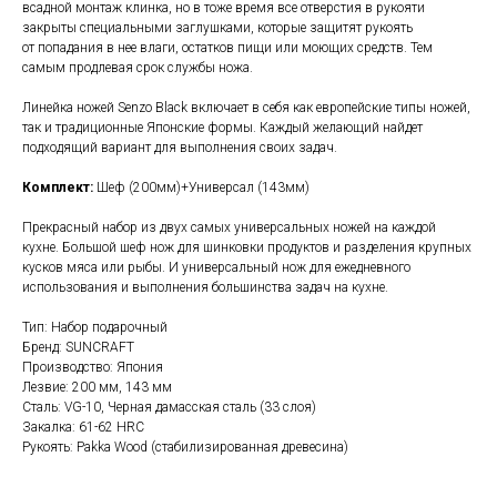
всадной монтаж клинка, но в тоже время все отверстия в рукояти
закрыты специальными заглушками, которые защитят рукоять
от попадания в нее влаги, остатков пищи или моющих средств. Тем
самым продлевая срок службы ножа.
Линейка ножей Senzo Black включает в себя как европейские типы ножей,
так и традиционные Японские формы. Каждый желающий найдет
подходящий вариант для выполнения своих задач.
Комплект:
Шеф (200мм)+Универсал (143мм)
Прекрасный набор из двух самых универсальных ножей на каждой
кухне. Большой шеф нож для шинковки продуктов и разделения крупных
кусков мяса или рыбы. И универсальный нож для ежедневного
использования и выполнения большинства задач на кухне.
Тип: Набор подарочный
Бренд: SUNCRAFT
Производство: Япония
Лезвие: 200 мм, 143 мм
Сталь: VG-10, Черная дамасская сталь (33 слоя)
Закалка: 61-62 HRC
Рукоять: Pakka Wood (стабилизированная древесина)