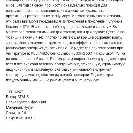
Эмалированная чугунная посуда STAUB − выбор лучших шеф-поваров
мира. Благодаря своей прочности, она идеально подходит для
повседневного использования как на домашних кухнях, так и в
престижных ресторанах по всему миру. Изготовленные на всю жизнь,
эти реликвии могут передаваться из поколения в поколение. Чугунные
Кокоты от STAUB сочетают в себе функциональность и красоту – Вы
можете пользоваться ими как для готовки, так и для подачи! Сделано во
Франции. Тяжелый вес, плотно прилегающая крышка сохраняет влагу,
специальные выступы на крышке создают эффект «тропического леса»,
равномерно отводя конденсат к пище. Подходит для приготовления при
температуре до 900F/482C без крышки и 500F/260C – с крышкой. Ручка
из никелированной стали. Благодаря эмалированному дну подходит для
всех плит, включая газовую, электрическую, стеклянную, керамическую,
индукционную и галогенную. Благодаря уникальной внутренней
конструкции можно добиться идеальной прожарки. Подходит для
посудомоечных машин, но рекомендуется мыть вручную
Тип: Кокот
Бренд: STAUB
Производство: Франция
Материал: Чугун
Диаметр: 26
Покрытие: Эмаль