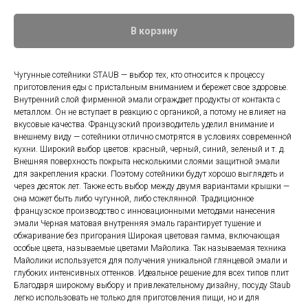
В корзину
Чугунные сотейники STAUB — выбор тех, кто относится к процессу
приготовления еды с пристальным вниманием и бережет свое здоровье.
Внутренний слой фирменной эмали ограждает продукты от контакта с
металлом. Он не вступает в реакцию с органикой, а потому не влияет на
вкусовые качества. Французский производитель уделил внимание и
внешнему виду — сотейники отлично смотрятся в условиях современной
кухни. Широкий выбор цветов: красный, черный, синий, зеленый и т. д.
Внешняя поверхность покрыта несколькими слоями защитной эмали
для закрепления краски. Поэтому сотейники будут хорошо выглядеть и
через десяток лет. Также есть выбор между двумя вариантами крышки —
она может быть либо чугунной, либо стеклянной. Традиционное
французское производство с инновационными методами нанесения
эмали Черная матовая внутренняя эмаль гарантирует тушение и
обжаривание без пригорания Широкая цветовая гамма, включающая
особые цвета, называемые цветами Майолика. Так называемая техника
Майолики используется для получения уникальной глянцевой эмали и
глубоких интенсивных оттенков. Идеальное решение для всех типов плит
Благодаря широкому выбору и привлекательному дизайну, посуду Staub
легко использовать не только для приготовления пищи, но и для