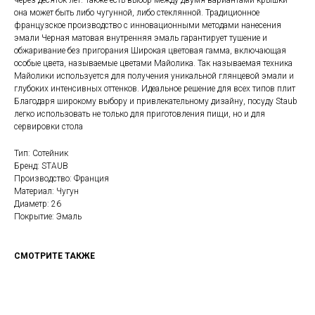
через десяток лет. Также есть выбор между двумя вариантами крышки —
она может быть либо чугунной, либо стеклянной. Традиционное
французское производство с инновационными методами нанесения
эмали Черная матовая внутренняя эмаль гарантирует тушение и
обжаривание без пригорания Широкая цветовая гамма, включающая
особые цвета, называемые цветами Майолика. Так называемая техника
Майолики используется для получения уникальной глянцевой эмали и
глубоких интенсивных оттенков. Идеальное решение для всех типов плит
Благодаря широкому выбору и привлекательному дизайну, посуду Staub
легко использовать не только для приготовления пищи, но и для
сервировки стола
Тип: Сотейник
Бренд: STAUB
Производство: Франция
Материал: Чугун
Диаметр: 26
Покрытие: Эмаль
СМОТРИТЕ ТАКЖЕ