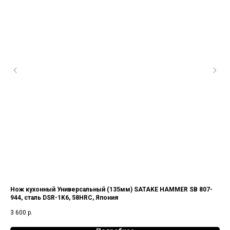
Нож кухонный Универсальный (135мм) SATAKE HAMMER SB 807-
Но
944, сталь DSR-1K6, 58HRC, Япония
UNI
62
3 600
р.
12 