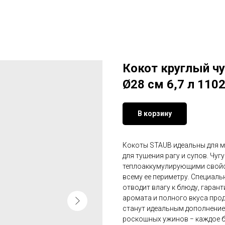
Кокот круглый ч
Ø28 см 6,7 л 110
В корзину
Кокоты STAUB идеальны для м
для тушения рагу и супов. Чу
теплоаккумулирующими свойс
всему ее периметру. Специаль
отводит влагу к блюду, гаран
аромата и полного вкуса про
станут идеальным дополнение
роскошных ужинов − каждое бл