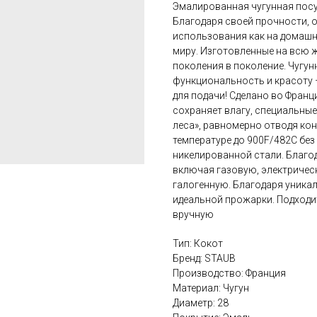
Эмалированная чугунная посу
Благодаря своей прочности, 
использования как на домашни
миру. Изготовленные на всю ж
поколения в поколение. Чугун
функциональность и красоту –
для подачи! Сделано во Фран
сохраняет влагу, специальны
леса», равномерно отводя кон
температуре до 900F/482C без
никелированной стали. Благод
включая газовую, электричес
галогенную. Благодаря уника
идеальной прожарки. Подходи
вручную
Тип: Кокот
Бренд: STAUB
Производство: Франция
Материал: Чугун
Диаметр: 28