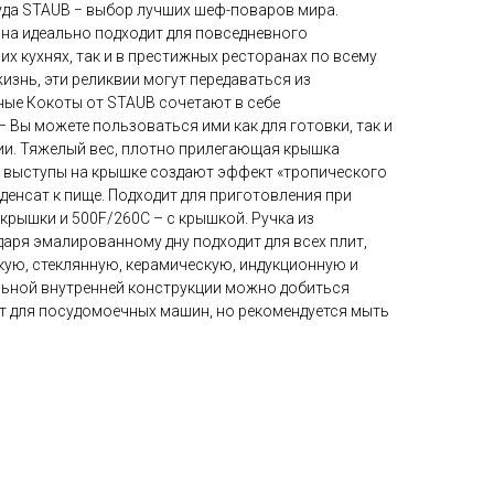
да STAUB − выбор лучших шеф-поваров мира.
она идеально подходит для повседневного
х кухнях, так и в престижных ресторанах по всему
изнь, эти реликвии могут передаваться из
ные Кокоты от STAUB сочетают в себе
 Вы можете пользоваться ими как для готовки, так и
ции. Тяжелый вес, плотно прилегающая крышка
е выступы на крышке создают эффект «тропического
денсат к пище. Подходит для приготовления при
 крышки и 500F/260C – с крышкой. Ручка из
аря эмалированному дну подходит для всех плит,
кую, стеклянную, керамическую, индукционную и
льной внутренней конструкции можно добиться
т для посудомоечных машин, но рекомендуется мыть