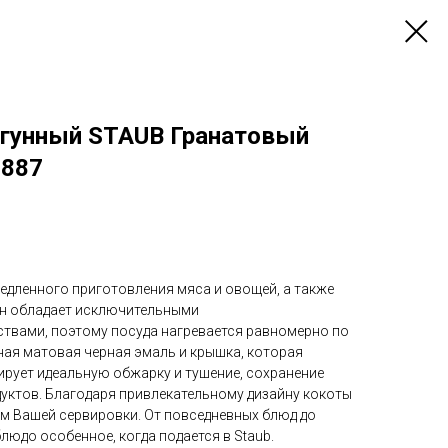
угунный STAUB Гранатовый
2887
едленного приготовления мяса и овощей, а также
гун обладает исключительными
твами, поэтому посуда нагревается равномерно по
ная матовая черная эмаль и крышка, которая
тирует идеальную обжарку и тушение, сохранение
дуктов. Благодаря привлекательному дизайну кокоты
м Вашей сервировки. От повседневных блюд до
юдо особенное, когда подается в Staub.