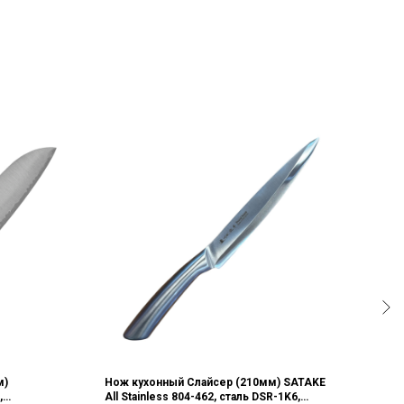
м)
Нож кухонный Слайсер (210мм) SATAKE
Нож 
,
All Stainless 804-462, сталь DSR-1K6,
Misak