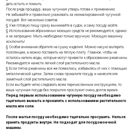
дать остыть и помыть.
После ряда процедур, ваша чугунная утварь готова к применению.
Не забывайте и правильно ухаживать за неэмалированной чугунной
посудой. Вот несколько советов:
§ Уже готовую пищу сразу вынимайте в судок, а саму посуду мойте.
§ Использование абразивных моющих средств не рекомендуется, однако
и не запрещено. Мыть необходимо только вручную. Моющую машинку
исключить!
§ Особое внимание обратите на сушку изделия. Можно насухо вытереть
полотенцем, а можно поставить на теплую плиту. Главное, чтобы не
осталось капель воды, которые могут привести к образованию ржавчины.
Рекомендуется нанести легкий слой растительного масла.
§ Если пятна ржавчины все же появились, избавьтесь от них с помощью
металлической щетки. Затем снова прокалите посуду и нанесите еле
заметный слой растительного масла.
Если вы будете четко следовать всем перечисленным инструкциям, то
ваша чугунная посуда без покрытия прослужит очень долгое время.
Перед первым использованием чугунную посуду необходимо
тщательно вымыть и прокалить с использованием растительного
масла или соли.
После мытья посуду необходимо тщательно просушить. Нельзя
хранить продукты внутри. Не подходит для посудомоечной
машины.