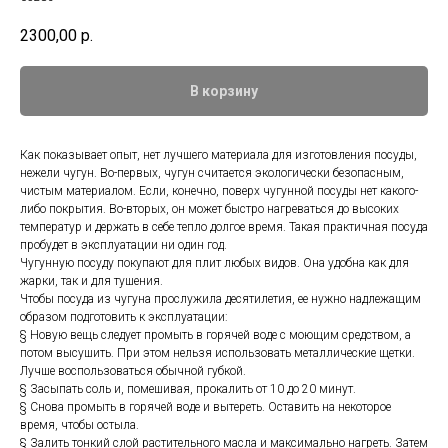
2300,00
р.
В корзину
Как показывает опыт, нет лучшего материала для изготовления посуды,
нежели чугун. Во-первых, чугун считается экологически безопасным,
чистым материалом. Если, конечно, поверх чугунной посуды нет какого-
либо покрытия. Во-вторых, он может быстро нагреваться до высоких
температур и держать в себе тепло долгое время. Такая практичная посуда
пробудет в эксплуатации ни один год.
Чугунную посуду покупают для плит любых видов. Она удобна как для
жарки, так и для тушения.
Чтобы посуда из чугуна прослужила десятилетия, ее нужно надлежащим
образом подготовить к эксплуатации:
§ Новую вещь следует промыть в горячей воде с моющим средством, а
потом высушить. При этом нельзя использовать металлические щетки.
Лучше воспользоваться обычной губкой.
§ Засыпать соль и, помешивая, прокалить от 10 до 20 минут.
§ Снова промыть в горячей воде и вытереть. Оставить на некоторое
время, чтобы остыла.
§ Залить тонкий слой растительного масла и максимально нагреть. Затем