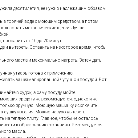
лужила десятилетия, ее нужно надлежащим образом
ь в горячей воде с моющим средством, а потом
спользовать металлические щетки. Лучше
бкой.
 прокалить от 10 до 20 минут.
де и вытереть. Оставить на некоторое время, чтобы
льного масла и максимально нагреть. Затем дать
гунная утварь готова к применению.
аживать за неэмалированной чугунной посудой. Вот
имайте в судок, а саму посуду мойте.
моющих средств не рекомендуется, однако и не
 только вручную. Моющую машинку исключить!
на сушку изделия. Можно насухо вытереть
ь на теплую плиту. Главное, чтобы не осталось
привести к образованию ржавчины. Рекомендуется
ьного масла.
е появились, избавьтесь от них с помощью