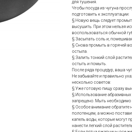
для тушения.
Чтобы посуда из чугуна прос
подготовить к эксплуатации:
§ Новую вещь следует промыт
высушить. При этом нельзя и
воспользоваться обычной гу
§ Засыпать соль и, помешивая,
§ Снова промыть в горячей во
остыла.
§ Залить тонкий слой растите
остыть и помыть.
После ряда процедур, ваша чу
Не забывайте и правильно ух
несколько советов:
§ Уже готовую пищу сразу вын
§ Использование абразивных 
запрещено. Мыть необходимо
§ Особое внимание обратите 
полотенцем, а можно поставит
капель воды, которые могут 
нанести легкий слой растител
§ Если пятна ржавчины все ж