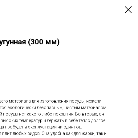
угунная (300 мм)
шего материала для изготовления посуды, нежели
ается экологически безопасным, чистым материалом.
ой посуды нет какого-либо покрытия. Во-вторых, он
высоких температур и держать в себе тепло долгое
а пробудет в эксплуатации ни один год.
 плит любых видов. Она удобна как для жарки, так и