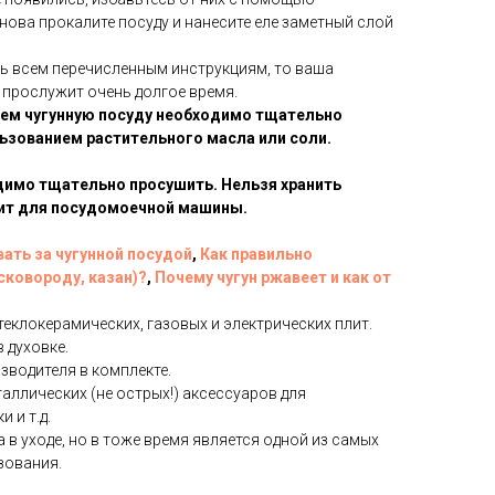
нова прокалите посуду и нанесите еле заметный слой
ть всем перечисленным инструкциям, то ваша
 прослужит очень долгое время.
ем чугунную посуду необходимо тщательно
ьзованием растительного масла или соли.
димо тщательно просушить. Нельзя хранить
дит для посудомоечной машины.
вать за чугунной посудой
,
Как правильно
сковороду, казан)?
,
Почему чугун ржавеет и как от
теклокерамических, газовых и электрических плит.
 духовке.
зводителя в комплекте.
ллических (не острых!) аксессуаров для
 и т.д.
 в уходе, но в тоже время является одной из самых
зования.