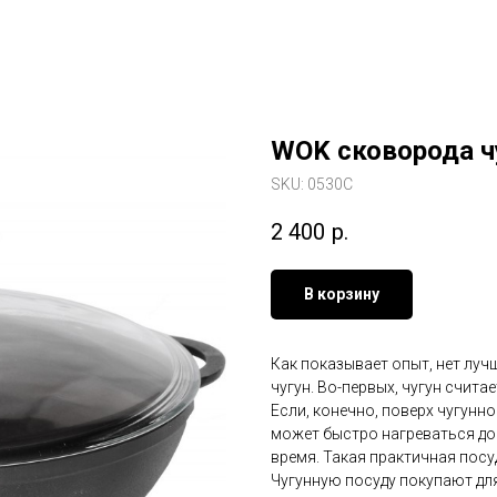
WOK сковорода ч
SKU:
0530С
2 400
р.
В корзину
Как показывает опыт, нет луч
чугун. Во-первых, чугун счит
Если, конечно, поверх чугунн
может быстро нагреваться до 
время. Такая практичная посуд
Чугунную посуду покупают для