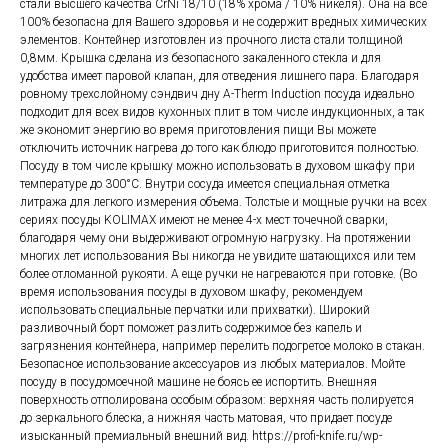
стали высшего качества CrNi 18/10 (18% хрома / 10% никеля). Она на все
100% безопасна для Вашего здоровья и не содержит вредных химических
элементов. Контейнер изготовлен из прочного листа стали толщиной
0,8мм. Крышка сделана из безопасного закаленного стекла и для
удобства имеет паровой клапан, для отведения лишнего пара. Благодаря
ровному трехслойному сэндвич дну A-Therm Induction посуда идеально
подходит для всех видов кухонных плит в том числе индукционных, а так
же экономит энергию во время приготовления пищи Вы можете
отключить источник нагрева до того как блюдо приготовится полностью.
Посуду в том числе крышку можно использовать в духовом шкафу при
температуре до 300°C. Внутри сосуда имеется специальная отметка
литража для легкого измерения объема. Толстые и мощные ручки на всех
сериях посуды KOLIMAX имеют не менее 4-х мест точечной сварки,
благодаря чему они выдерживают огромную нагрузку. На протяжении
многих лет использования Вы никогда не увидите шатающихся или тем
более отломанной рукояти. А еще ручки не нагреваются при готовке. (Во
время использования посуды в духовом шкафу, рекомендуем
использовать специальные перчатки или прихватки). Широкий
разливочный борт поможет разлить содержимое без капель и
загрязнения контейнера, например перелить подогретое молоко в стакан.
Безопасное использование аксессуаров из любых материалов. Мойте
посуду в посудомоечной машине не боясь ее испортить. Внешняя
поверхность отполирована особым образом: верхняя часть полируется
до зеркального блеска, а нижняя часть матовая, что придает посуде
изысканный премиальный внешний вид. https://profi-knife.ru/wp-