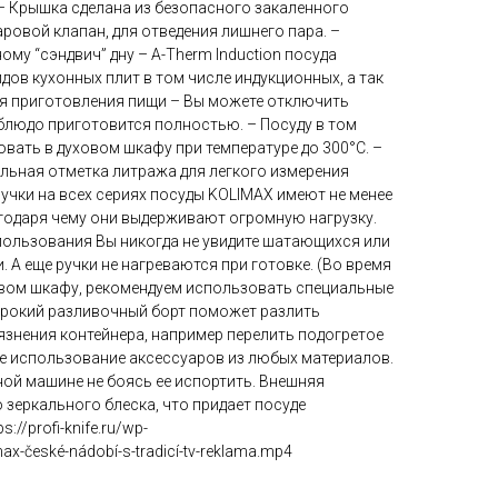
 – Крышка сделана из безопасного закаленного
аровой клапан, для отведения лишнего пара. –
му “сэндвич” дну – A-Therm Induction посуда
идов кухонных плит в том числе индукционных, а так
я приготовления пищи – Вы можете отключить
 блюдо приготовится полностью. – Посуду в том
вать в духовом шкафу при температуре до 300°C. –
альная отметка литража для легкого измерения
учки на всех сериях посуды KOLIMAX имеют не менее
агодаря чему они выдерживают огромную нагрузку.
пользования Вы никогда не увидите шатающихся или
. А еще ручки не нагреваются при готовке. (Во время
вом шкафу, рекомендуем использовать специальные
Широкий разливочный борт поможет разлить
язнения контейнера, например перелить подогретое
ое использование аксессуаров из любых материалов.
ной машине не боясь ее испортить. Внешняя
зеркального блеска, что придает посуде
://profi-knife.ru/wp-
x-české-nádobí-s-tradicí-tv-reklama.mp4