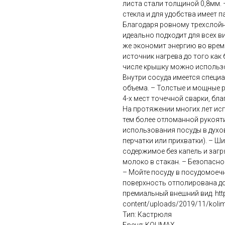
листа стали толщиной 0,8мм.
стекла и для удобства имеет п
Благодаря ровному трехслойно
идеально подходит для всех в
же экономит энергию во врем
источник нагрева до того как
числе крышку можно использо
Внутри сосуда имеется специ
объема. – Толстые и мощные р
4-х мест точечной сварки, бл
На протяжении многих лет ис
тем более отломанной рукояти
использования посуды в духо
перчатки или прихватки). – 
содержимое без капель и загр
молоко в стакан. – Безопасн
– Мойте посуду в посудомоеч
поверхность отполирована до 
премиальный внешний вид. https
content/uploads/2019/11/kolima
Тип: Кастрюля