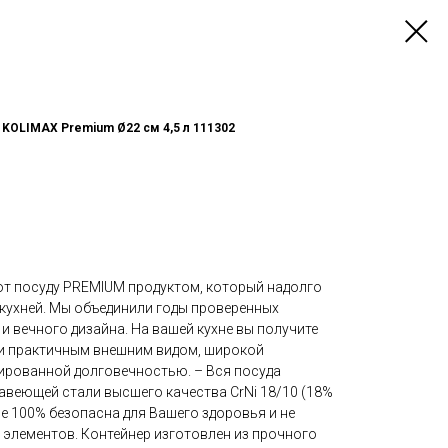
KOLIMAX Premium Ø22 см 4,5 л 111302
ют посуду PREMIUM продуктом, который надолго
 кухней. Мы объединили годы проверенных
 вечного дизайна. На вашей кухне вы получите
и практичным внешним видом, широкой
ированной долговечностью. – Вся посуда
авеющей стали высшего качества CrNi 18/10 (18%
се 100% безопасна для Вашего здоровья и не
 элементов. Контейнер изготовлен из прочного