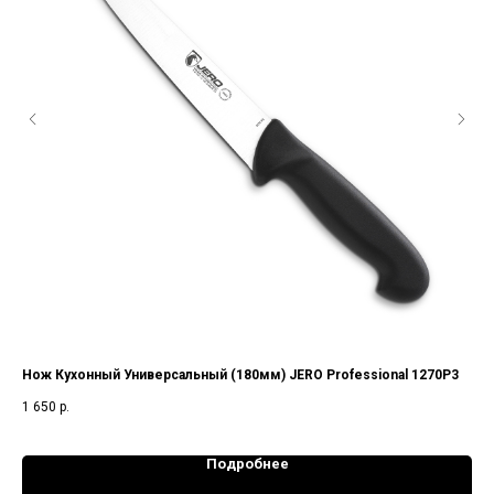
Нож Кухонный Универсальный (180мм) JERO Professional 1270P3
Нож
DS
1 650
р.
3 0
Подробнее