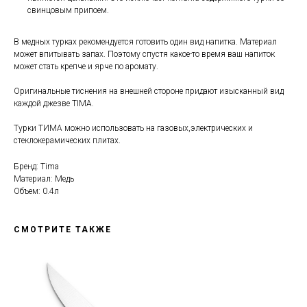
свинцовым припоем.
В медных турках рекомендуется готовить один вид напитка. Материал
может впитывать запах. Поэтому спустя какое-то время ваш напиток
может стать крепче и ярче по аромату.
Оригинальные тиснения на внешней стороне придают изысканный вид
каждой джезве TIMA.
Турки ТИМА можно использовать на газовых,электрических и
стеклокерамических плитах.
Бренд: Tima
Материал: Медь
Объем: 0.4л
СМОТРИТЕ ТАКЖЕ