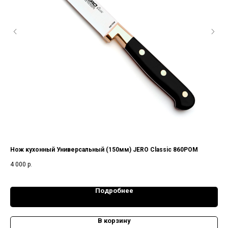
Нож кухонный Универсальный (150мм) JERO Classic 860POM
Нож
4 000
р.
2 6
Подробнее
В корзину