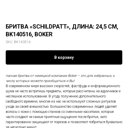
БРИТВА «SCHILDPATT», ДЛИНА: 24,5 СМ,
BK140516, BOKER
SKU:
BK140516
В корзину
пасная бритва от немецкой компании Boker – это для избранных, к
числу которых можете приобщиться и Вы!
В современном мире высоких скоростей, фастфуда и информационного
шума не часто встретишь предметы, которые рассчитаны на вдумчивое и
неспешное использование. В угоду получению дополнительного
свободного времени, многие из нас не используют сложных ритуалов
ухода за своей внешностью. Большинство современных людей удаляет
волосы с кожи с помощью станков со сменными кассетами, которые
часто создают не самые приятные ощущения после бритья, зато
гарантированно защищают от порезов и позволяют побриться буквально
за несколько минут.